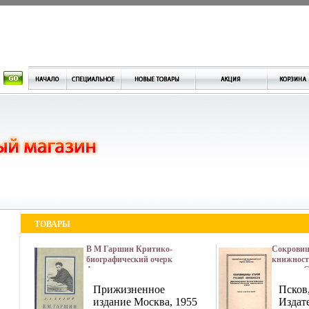
ТОВАРЫ
В М Гаршин Критико-
Сокровищ
биографический очерк
книжност
Антикварное издание
издание С
Сохранность: Хорошая
Хорошая 
Прижизненное
Псков,
Издательство: Государственное
Издательс
издательство художественной
издание Москва, 1955
"Псковска
Издат