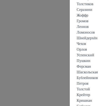
Толстиков
Серазини
Жоффр
Громов
Леонов
Ломоносов
Шнейдерхён
Чехов
Орлов
Успенский
Пушкин
Ферсман
Шаскольская
Бублейников
Петров
Толстой
Крейтер
Кришнан