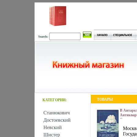
Search:
ТОВАРЫ
КАТЕГОРИИ:
В Антаркт
Станюкович
Антикварн
Достоевский
Сохранно
Издательс
Невский
Москва
издательс
просветит
Госуда
Шистер