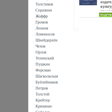
1948 г Мя
издате
Толстиков
Тираж: 50
культу
60x92/16 
Серазини
просв
литер
Жоффр
Ориги
Громов
облож
Леонов
хороша
правит
Ломоносов
приня
Шнейдерхён
освое
Чехов
китоб
промы
Орлов
Антар
Успенский
воды 
Пушкин
была о
флотил
Ферсман
базы "
Шаскольская
больш
Бублейников
промы
того в
Петров
стране
Толстой
китоб
Крейтер
Дневн
рейса 
Кришнан
Шистер