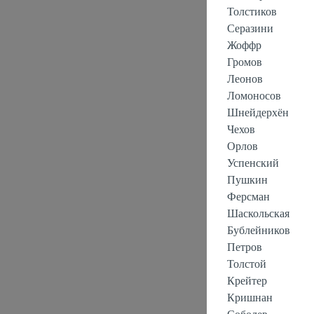
Толстиков
Серазини
Жоффр
Громов
Леонов
Ломоносов
Шнейдерхён
Чехов
Орлов
Успенский
Пушкин
Ферсман
Шаскольская
Бублейников
Петров
Толстой
Крейтер
Кришнан