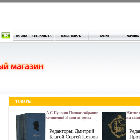
ТОВАРЫ
А С Пушкин Полное собрание
Житие п
сочинений В девяти томах
им сами
Серия: Библиотека "Огонек "
его соч
инфо 9690b.
Азбука-
Редакторы: Дмитрий
Реда
Твердый
Благой Сергей Петров
ISBN 97
Прот