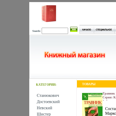
Search:
ТОВАРЫ
КАТЕГОРИИ:
Травник 
Станюкович
Серия: К
Достоевский
библиоте
Невский
Соста
Марко
Шистер