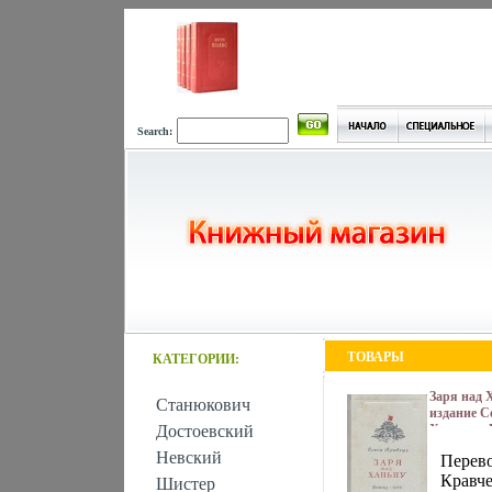
Search:
ТОВАРЫ
КАТЕГОРИИ:
Заря над 
Станюкович
издание С
Достоевский
Хорошая И
Издательс
Невский
Перев
литератур
переплет, 
Кравче
Шистер