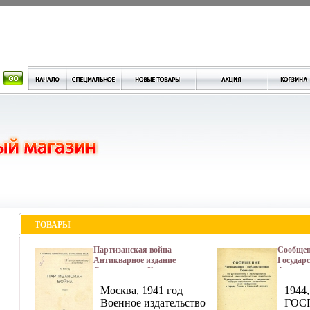
ТОВАРЫ
Партизанская война
Сообщен
Антикварное издание
Государ
Сохранность: Хорошая
Антиква
Издательство: Военное
Сохранн
Москва, 1941 год
1944
издательство народного
Издатель
комиссариата обороны Союза
Военное издательство
издател
ГОС