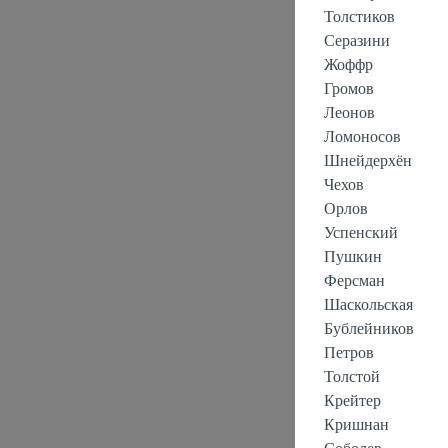
Толстиков
Серазини
Жоффр
Громов
Леонов
Ломоносов
Шнейдерхён
Чехов
Орлов
Успенский
Пушкин
Ферсман
Шаскольская
Бублейников
Петров
Толстой
Крейтер
Кришнан