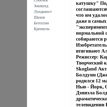
Соболев
катушку" Под
Зикмунд
соглашаютсяб
Лундквист
что им удало
Шахов
даже в самых
Бетехтин
"эксперимент
Кренкель
нормальной с
собираются р
Изобретатель
втягивают Ал
Режиссер: Ка
Творческий к
Skogland Акт
Болдуин (Дже
родился 12 м
Нью - Йорк,
Дэниэла Бол
драматическог
телевидении 