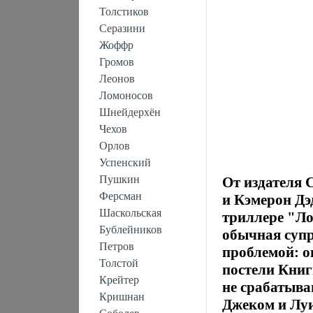
Толстиков
Серазини
Жоффр
Громов
Леонов
Ломоносов
Шнейдерхён
Чехов
Орлов
Успенский
Пушкин
От издателя 
Ферсман
и Кэмерон Дэ
Шаскольская
триллере "Ло
Бублейников
обычная супр
Петров
проблемой: о
Толстой
постели Книг
Крейтер
не срабатыва
Кришнан
Джеком и Лу