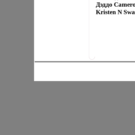
Дэддо Camero
Kristen N Swa