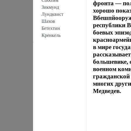
Соболев
фронта — по
Зикмунд
хорошо показ
Лундквист
Вбешпйооруж
Шахов
республики В
Бетехтин
боевых эпизо
Кренкель
красноармей
в мире госуд
рассказывает
большевике, 
военном ком
гражданской
многих други
Медведев.