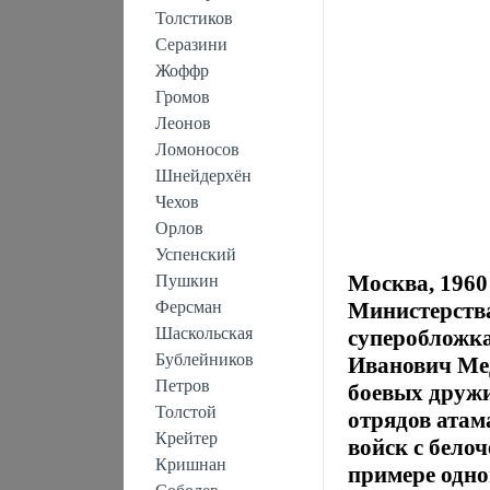
Толстиков
Серазини
Жоффр
Громов
Леонов
Ломоносов
Шнейдерхён
Чехов
Орлов
Успенский
Москва, 1960
Пушкин
Ферсман
Министерств
Шаскольская
суперобложк
Бублейников
Иванович Мед
Петров
боевых друж
Толстой
отрядов атам
Крейтер
войск с бело
Кришнан
примере одно