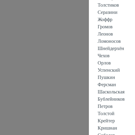
Толстиков
Серазини
Жоффр
Громов
Леонов
Ломоносов
Шнейдерхён
Чехов
Орлов
Успенский
Пушкин
Ферсман
Шаскольская
Бублейников
Петров
Толстой
Крейтер
Кришнан