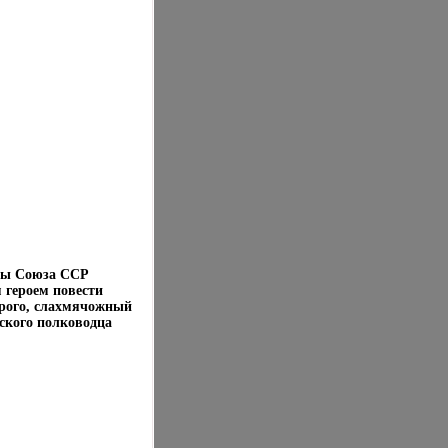
оны Союза ССР
 героем повести
орого, слахмячожный
ского полководца