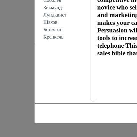
Соболев
novice who sel
Зикмунд
and marketing
Лундквист
makes your car
Шахов
Persuasion wi
Бетехтин
Кренкель
tools to incre
telephone This
sales bible th