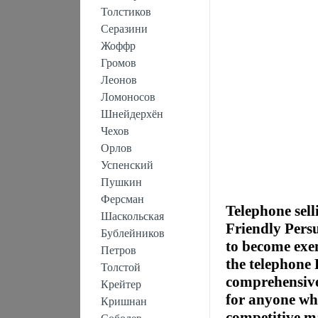
Толстиков
Серазини
Жоффр
Громов
Леонов
Ломоносов
Шнейдерхён
Чехов
Орлов
Успенский
Пушкин
Ферсман
Telephone sell
Шаскольская
Friendly Persu
Бублейников
to become exe
Петров
the telephone
Толстой
comprehensive,
Крейтер
for anyone who 
Кришнан
competitive m