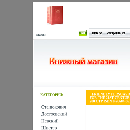
Search:
FRIENDLY PERSUASI
КАТЕГОРИИ:
FOR THE 21ST CENTUR
200 СТР ISBN 0-96604-36
Станюкович
Достоевский
Невский
Шистер