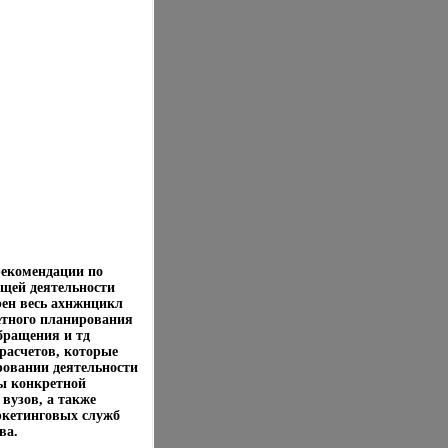
рекомендации по
ущей деятельности
рен весь ахнжнцикл
ретного планирования
бращения и тд
расчетов, которые
ровании деятельности
ы конкретной
вузов, а также
ркетинговых служб
ва.