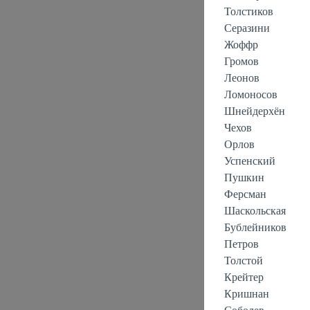
Толстиков
Серазини
Жоффр
Громов
Леонов
Ломоносов
Шнейдерхён
Чехов
Орлов
Успенский
Пушкин
Ферсман
Шаскольская
Бублейников
Петров
Толстой
Крейтер
Кришнан