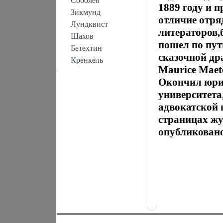
Соболев
1889 году и 
Зикмунд
отличие отря
Лундквист
литераторов,
Шахов
пошел по пут
Бетехтин
сказочной д
Кренкель
Maurice Maete
Окончил юрид
университета
адвокатской п
страницах жу
опубликовано