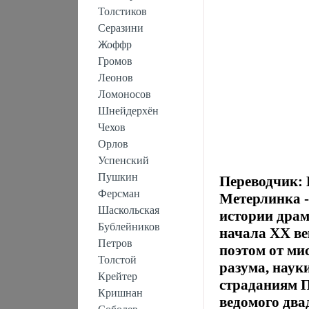
Толстиков
Серазини
Жоффр
Громов
Леонов
Ломоносов
Шнейдерхён
Чехов
Орлов
Успенский
Пушкин
Переводчик:
Ферсман
Метерлинка -
Шаскольская
истории драм
Бублейников
начала XX ве
Петров
поэтом от ми
Толстой
разума, науки
Крейтер
страданиям П
Кришнан
ведомого два