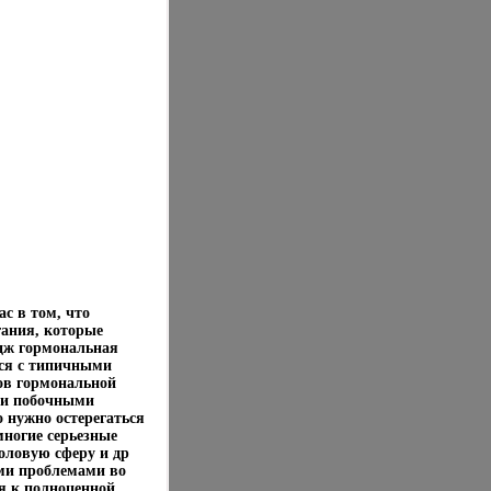
ас в том, что
гания, которые
цж гормональная
ься с типичными
ов гормональной
ими побочными
 нужно остерегаться
многие серьезные
оловую сферу и др
ими проблемами во
я к полноценной