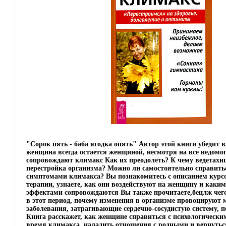
"Сорок пять - баба ягодка опять" Автор этой книги убедит в
женщина всегда остается женщиной, несмотря на все недомо
сопровождают климакс Как их преодолеть? К чему ведетахн
перестройка организма? Можно ли самостоятельно справит
симптомами климакса? Вы познакомитесь с описанием курс
терапии, узнаете, как они воздействуют на женщину и как
эффектами сопровождаются Вы также прочитаете,бецлж чего
в этот период, почему изменения в организме провоцируют 
заболевания, затрагивающие сердечно-сосудистую систему, п
Книга расскажет, как женщине справиться с психологическ
время климакса, наладить отношения с родными и вернутьс