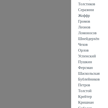
Толстиков
Серазини
Жоффр
Громов
Леонов
Ломоносов
Шнейдерхён
Чехов
Орлов
Успенский
Пушкин
Ферсман
Шаскольская
Бублейников
Петров
Толстой
Крейтер
Кришнан