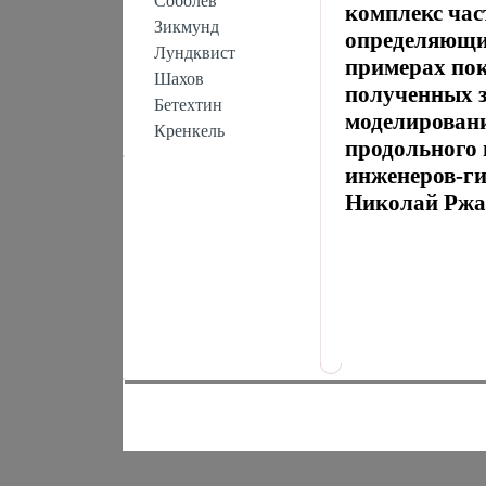
Соболев
комплекс час
Зикмунд
определяющий
Лундквист
примерах пок
Шахов
полученных з
Бетехтин
моделировани
Кренкель
продольного 
инженеров-ги
Николай Ржа