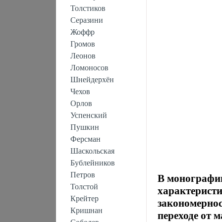
Толстиков
Серазини
Жоффр
Громов
Леонов
Ломоносов
Шнейдерхён
Чехов
Орлов
Успенский
Пушкин
Ферсман
Шаскольская
Бублейников
Петров
В монографии
Толстой
характеристи
Крейтер
закономернос
Кришнан
переходе от 