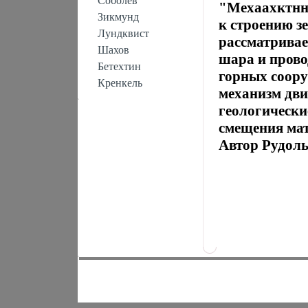
Соболев
"Мехаахктнн
Зикмунд
к строению з
Лундквист
рассматривае
Шахов
шара и прово
Бетехтин
горных соору
Кренкель
механизм дви
геологически
смещения мат
Автор Рудол