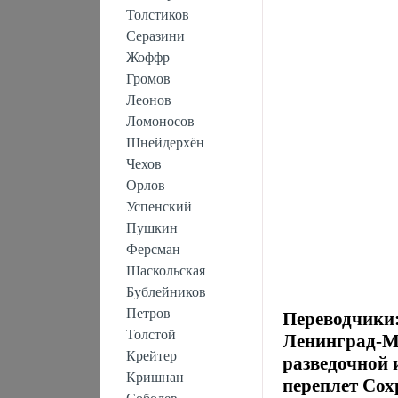
Толстиков
Серазини
Жоффр
Громов
Леонов
Ломоносов
Шнейдерхён
Чехов
Орлов
Успенский
Пушкин
Ферсман
Шаскольская
Бублейников
Петров
Переводчики
Толстой
Ленинград-Мо
Крейтер
разведочной 
Кришнан
переплет Сох