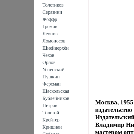
Толстиков
Серазини
Жоффр
Громов
Леонов
Ломоносов
Шнейдерхён
Чехов
Орлов
Успенский
Пушкин
Ферсман
Шаскольская
Бублейников
Москва, 1955
Петров
издательство
Толстой
Издательский
Крейтер
Владимир Ни
Кришнан
мастером опт