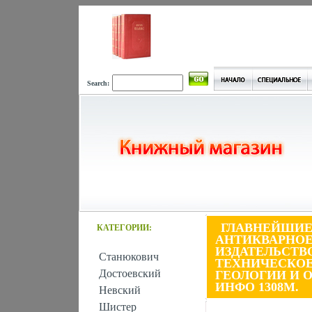
Search:
ГЛАВНЕЙШИЕ
КАТЕГОРИИ:
АНТИКВАРНОЕ
ИЗДАТЕЛЬСТВ
Станюкович
ТЕХНИЧЕСКОЕ
Достоевский
ГЕОЛОГИИ И О
ИНФО 1308M.
Невский
Шистер