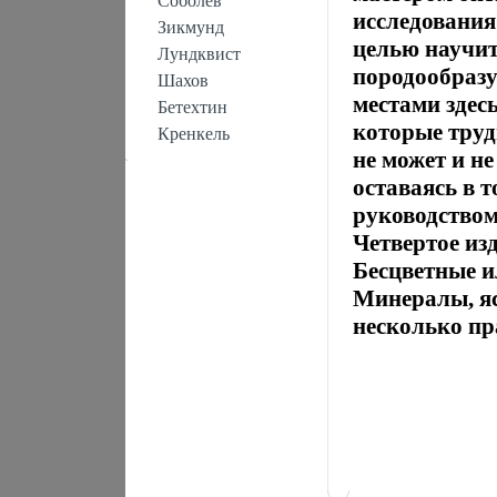
Соболев
исследования
Зикмунд
целью научи
Лундквист
породообраз
Шахов
местами здес
Бетехтин
которые труд
Кренкель
не может и н
оставаясь в 
руководством
Четвертое из
Бесцветные и
Минералы, я
несколько пр