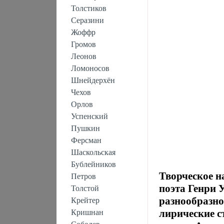
Толстиков
Серазини
Жоффр
Громов
Леонов
Ломоносов
Шнейдерхён
Чехов
Орлов
Успенский
Пушкин
Ферсман
Шаскольская
Бублейников
Творческое н
Петров
поэта Генри 
Толстой
разнообразно
Крейтер
лирические с
Кришнан