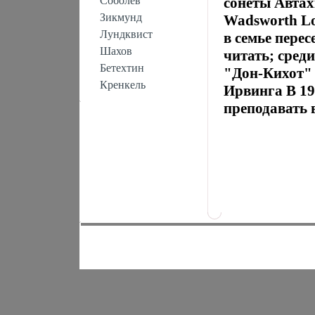
Соболев
сонеты Автах
Зикмунд
Wadsworth Lo
Лундквист
в семье перес
Шахов
читать; сред
Бетехтин
"Дон-Кихот"
Кренкель
Ирвинга В 19
преподавать в