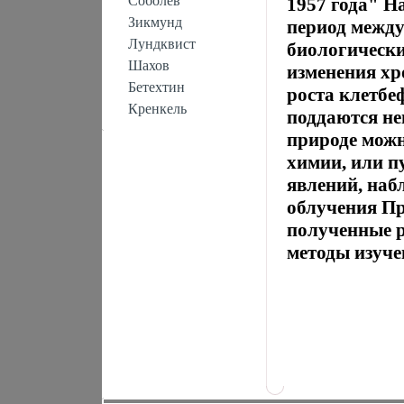
Соболев
1957 года" Н
Зикмунд
период между
Лундквист
биологически
Шахов
изменения хр
Бетехтин
роста клетбеф
Кренкель
поддаются не
природе можн
химии, или п
явлений, наб
облучения Пр
полученные р
методы изуче