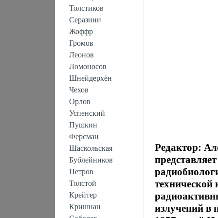
Толстиков
Серазини
Жоффр
Громов
Леонов
Ломоносов
Шнейдерхён
Чехов
Орлов
Успенский
Пушкин
Ферсман
Редактор: Ал
Шаскольская
представляет
Бублейников
радиобиологи
Петров
технической
Толстой
радиоактивны
Крейтер
Кришнан
излучений в 