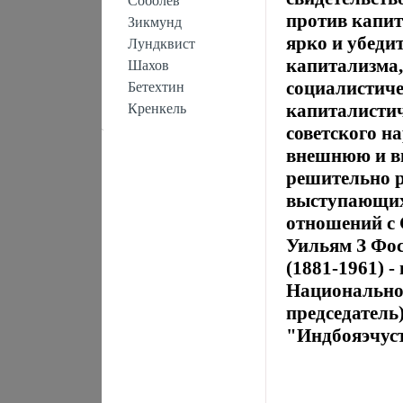
Соболев
против капит
Зикмунд
ярко и убеди
Лундквист
капитализма,
Шахов
социалистиче
Бетехтин
капиталистич
Кренкель
советского н
внешнюю и в
решительно р
выступающих
отношений с 
Уильям З Фос
(1881-1961) -
Национально
председатель
"Индбояэчуст