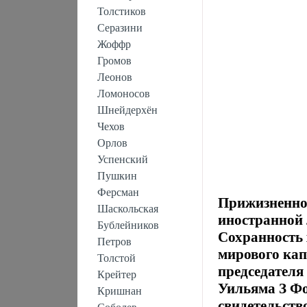
Толстиков
Серазини
Жоффр
Громов
Леонов
Ломоносов
Шнейдерхён
Чехов
Орлов
Успенский
Пушкин
Ферсман
Прижизненное
Шаскольская
иностранной 
Бублейников
Сохранность 
Петров
мирового кап
Толстой
председател
Крейтер
Уильяма З Фо
Кришнан
свидетельств