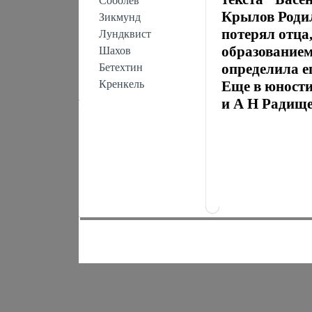
Соболев
Крылов Родил
Зикмунд
потерял отца
Лундквист
образованием
Шахов
определила е
Бетехтин
Кренкель
Еще в юност
и А Н Радище