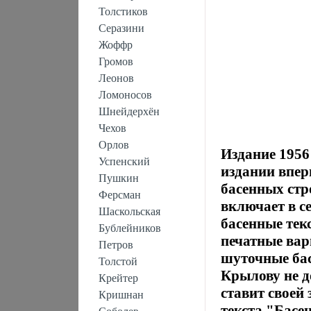
Толстиков
Серазини
Жоффр
Громов
Леонов
Ломоносов
Шнейдерхён
Чехов
Орлов
Издание 1956
Успенский
издании впер
Пушкин
басенных стр
Ферсман
включает в с
Шаскольская
басенные тек
Бублейников
печатные вар
Петров
шуточные бас
Толстой
Крылову не д
Крейтер
ставит своей
Кришнан
текста "Басе