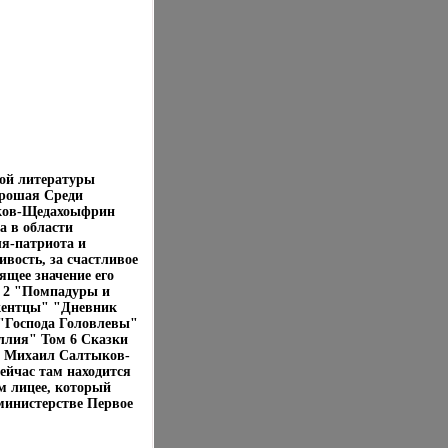
ной литературы
орошая Среди
ыков-Щедахоыфрин
а в области
ля-патриота и
ивость, за счастливое
ящее значение его
м 2 "Помпадуры и
кентцы" "Дневник
 "Господа Головлевы"
ллия" Том 6 Сказки
р Михаил Салтыков-
ейчас там находится
м лицее, который
министерстве Первое