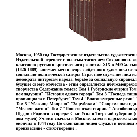
Москва, 1950 год Государственное издательство художествен
Издательский переплет с золотым тиснением Сохранность х
классиков русского критического реализма XIX в МЕСалт
(1826-1889) занимает место непревзойденного художника слов
социально-политической сатиры Страстное служение писате
демократа интересам народа, борьбе за социальную справедл
будущее своего отечества - этим определяется нбечжыепреход
творчества Содержание томов: Том 1 Губернские очерки То
помпадурши" "История одного города" Том 3 "Господа таш
провинциала в Петербурге" Том 4 "Благонамеренные речи"
Том 5 "Убежище Монрепо" "За рубежом" "Современная иди
"Мелочи жизни" Том 7 "Пошехонская старина" Автобояюъ
Щедрин Родился в городке Спас-Угол в Тверской губернии (с
дом-музей) Учился сначала в Москве, затем в царскосельско
окончил в 1844 году По окончании лицея служил в военном 
произведение - стихотворение .