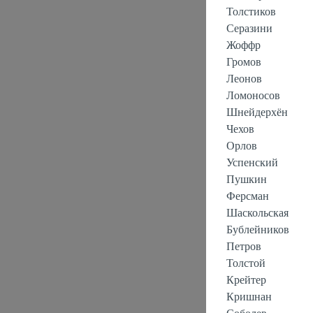
Толстиков
Серазини
Жоффр
Громов
Леонов
Ломоносов
Шнейдерхён
Чехов
Орлов
Успенский
Пушкин
Ферсман
Шаскольская
Бублейников
Петров
Толстой
Крейтер
Кришнан