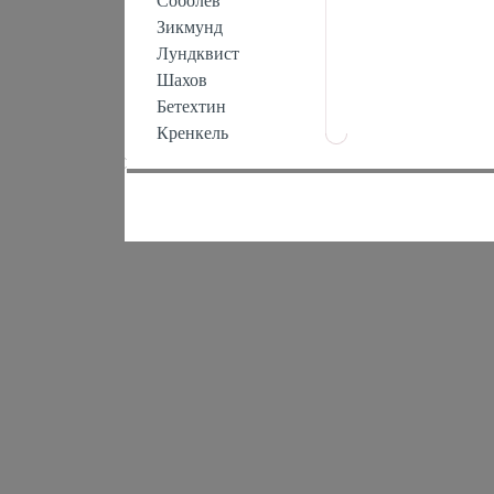
Соболев
Зикмунд
Лундквист
Шахов
Бетехтин
Кренкель