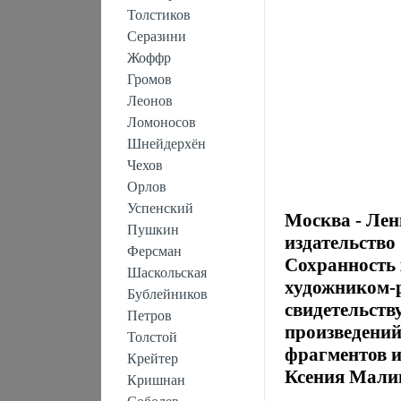
Толстиков
Серазини
Жоффр
Громов
Леонов
Ломоносов
Шнейдерхён
Чехов
Орлов
Успенский
Москва - Лен
Пушкин
издательство
Ферсман
Сохранность 
Шаскольская
художником-р
Бублейников
свидетельств
Петров
произведений
Толстой
фрагментов и
Крейтер
Ксения Мали
Кришнан