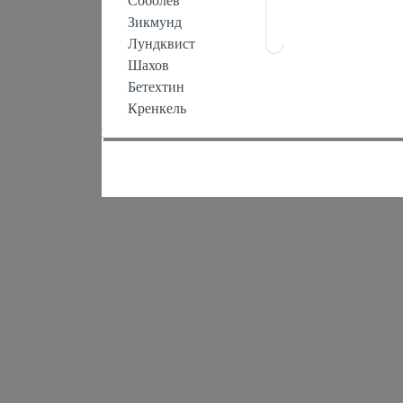
Соболев
Зикмунд
Лундквист
Шахов
Бетехтин
Кренкель