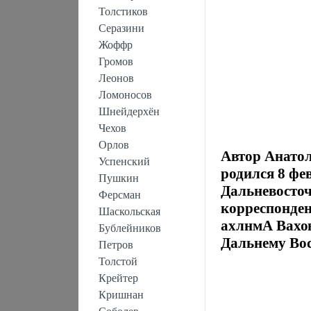
Толстиков
Серазини
Жоффр
Громов
Леонов
Ломоносов
Шнейдерхён
Чехов
Орлов
Автор Анатол
Успенский
родился 8 фев
Пушкин
Дальневосточ
Ферсман
корреспонден
Шаскольская
ахлнмА Вахов
Бублейников
Дальнему Вост
Петров
Толстой
Крейтер
Кришнан