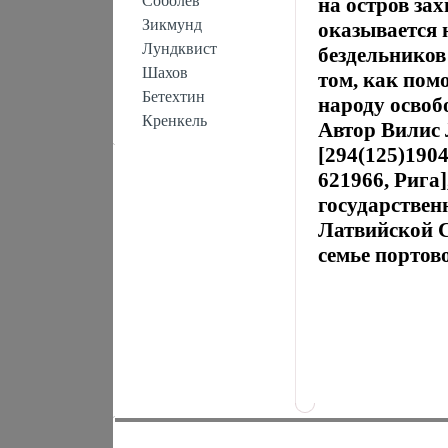
Соболев
на остров за
Зикмунд
оказывается 
Лундквист
бездельников
Шахов
том, как пом
Бетехтин
народу освоб
Кренкель
Автор Вилис 
[294(125)1904
621966, Рига
государствен
Латвийской С
семье портово