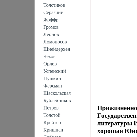
Толстиков
Серазини
Жоффр
Громов
Леонов
Ломоносов
Шнейдерхён
Чехов
Орлов
Успенский
Пушкин
Ферсман
Шаскольская
Бублейников
Прижизненное
Петров
Гoсударствен
Толстой
литературы И
Крейтер
Кришнан
хорошая Юно