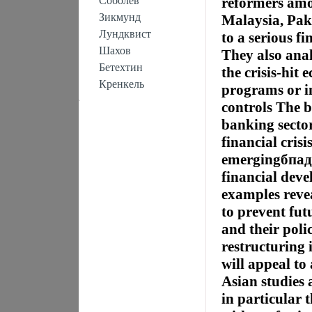
Соболев
reformers amo
Зикмунд
Malaysia, Pak
Лундквист
to a serious fi
Шахов
They also anal
Бетехтин
the crisis-hit
Кренкель
programs or i
controls The b
banking sector
financial cris
emergingбпад
financial deve
examples revea
to prevent fut
and their poli
restructuring 
will appeal to
Asian studies
in particular 