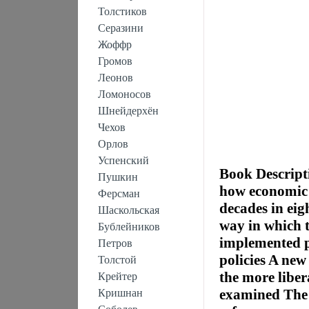
Толстиков
Серазини
Жоффр
Громов
Леонов
Ломоносов
Шнейдерхён
Чехов
Орлов
Успенский
Book Descripti
Пушкин
how economic p
Ферсман
decades in eig
Шаскольская
way in which 
Бублейников
implemented p
Петров
policies A new
Толстой
the more liber
Крейтер
examined The 
Кришнан