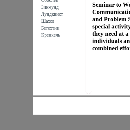
Соболев
Seminar to Wo
Зикмунд
Communicatio
Лундквист
and Problem 
Шахов
special activi
Бетехтин
they need at a
Кренкель
individuals an
combined effort