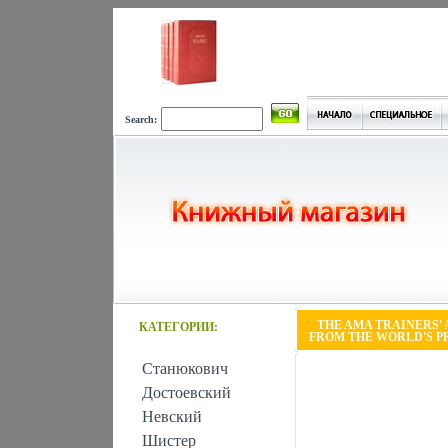
Search:
THE AMA TRAINERS' 
КАТЕГОРИИ:
FROM THE WORLD'S PR
Станюкович
Достоевский
Невский
Шистер