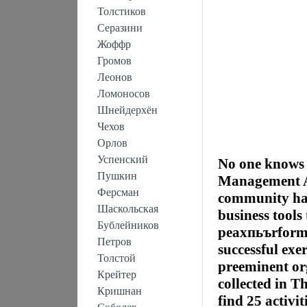
Толстиков
Серазини
Жоффр
Громов
Леонов
Ломоносов
Шнейдерхён
Чехов
Орлов
Успенский
No one knows 
Пушкин
Management As
Ферсман
community has
Шаскольская
business tools
Бублейников
peахпьъrforman
Петров
successful exe
Толстой
preeminent or
Крейтер
collected in T
Кришнан
find 25 activi