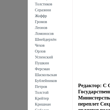
Толстиков
Серазини
Жоффр
Громов
Леонов
Ломоносов
Шнейдерхён
Чехов
Орлов
Успенский
Пушкин
Ферсман
Шаскольская
Бублейников
Редактор: С 
Петров
Государствен
Толстой
Министерств
Крейтер
переплет Сох
Кришнан