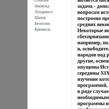
является пос
Соболев
задача - доп
Зикмунд
вопросам ист
Лундквист
построено пр
Шахов
Бетехтин
средних веко
Кренкель
Некоторые во
сбехпрвязанн
например, по
в, освободит
народов под 
другие, осве
опущены Ист
середины XIX
изучение кот
программой, 
в ряде случа
необходимым
программы и 