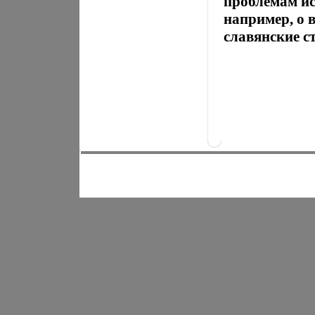
проблемам ис
например, о 
славянские с