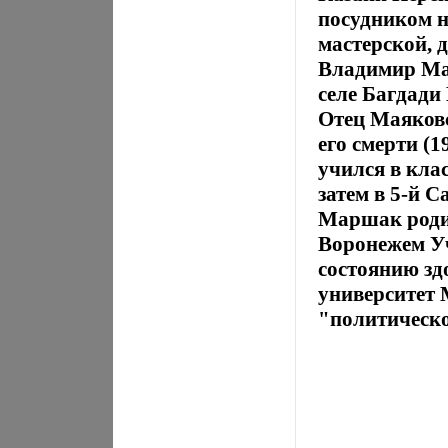
посудником н
мастерской, д
Владимир Мая
селе Багдади
Отец Маяковс
его смерти (
учился в клас
затем в 5-й
Маршак родил
Воронежем Уч
состоянию зд
университет 
"политическо