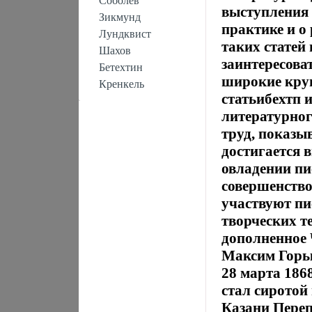
Соболев
выступления 
Зикмунд
практике и о
Лундквист
таких статей
Шахов
заинтересоват
Бетехтин
широкие круг
Кренкель
статьибехтп 
литературног
труд, показы
достигается 
овладении пи
совершенство
участвуют пи
творческих т
дополненное 
Максим Горь
28 марта 186
стал сиротой 
Казани Переп