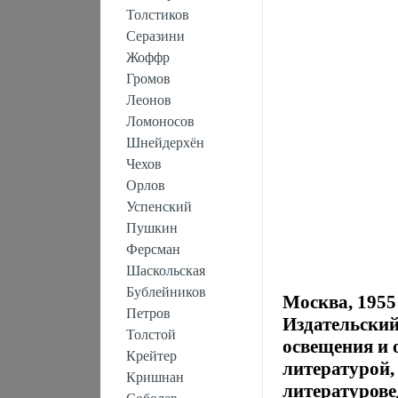
Толстиков
Серазини
Жоффр
Громов
Леонов
Ломоносов
Шнейдерхён
Чехов
Орлов
Успенский
Пушкин
Ферсман
Шаскольская
Бублейников
Москва, 1955
Петров
Издательский
Толстой
освещения и 
Крейтер
литературой,
Кришнан
литературов