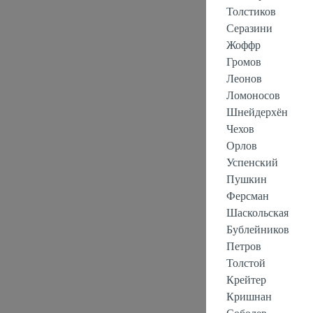
Толстиков
Серазини
Жоффр
Громов
Леонов
Ломоносов
Шнейдерхён
Чехов
Орлов
Успенский
Пушкин
Ферсман
Шаскольская
Бублейников
Петров
Толстой
Крейтер
Кришнан