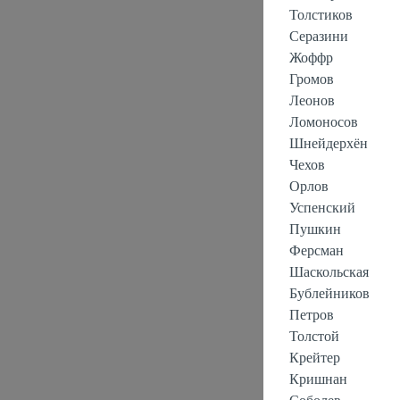
Толстиков
Серазини
Жоффр
Громов
Леонов
Ломоносов
Шнейдерхён
Чехов
Орлов
Успенский
Пушкин
Ферсман
Шаскольская
Бублейников
Петров
Толстой
Крейтер
Кришнан