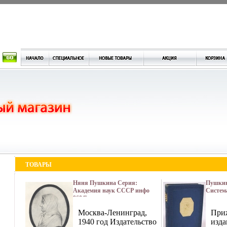
ТОВАРЫ
Няня Пушкина Серия:
Пушкин
Академия наук СССР инфо
Систем
9604b.
подлин
совреме
Москва-Ленинград,
При
Том 1 
1940 год Издательство
Издател
изда