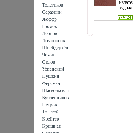
литератур
издате
Толстиков
переплет, 
худож
экз Форма
Серазини
литер
Издате
Жоффр
перепл
Громов
вошли
Леонов
произв
ДмКед
Ломоносов
стихот
Шнейдерхён
поэмы,
Чехов
были, 
драма 
Орлов
"Рембр
Успенский
много
Пушкин
перево
народ
Ферсман
зарубе
Шаскольская
Автор
Бублейников
Кедрин
Петров
Толстой
Крейтер
Кришнан