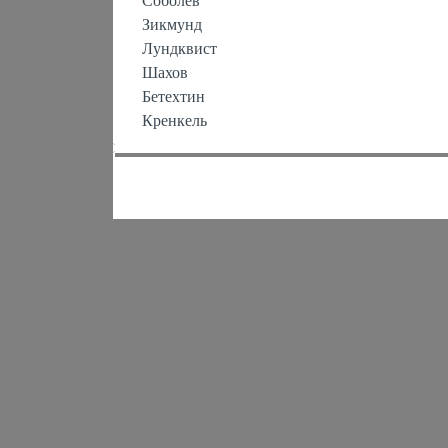
Соболев
Зикмунд
Лундквист
Шахов
Бетехтин
Кренкель